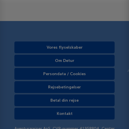
Vores flyselskaber
Om Detur
Persondata / Cookies
Rejsebetingelser
Betal din rejse
Kontakt
Aventurarejser ApS, CVR-nummer 41958804, Center