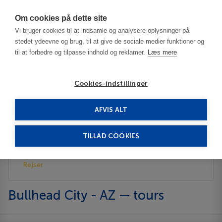
Har du brug for hjælp? Ring til os på
70603603
Om cookies på dette site
Vi bruger cookies til at indsamle og analysere oplysninger på
stedet ydeevne og brug, til at give de sociale medier funktioner og
til at forbedre og tilpasse indhold og reklamer.
Læs mere
Cookies-indstillinger
AFVIS ALT
USA
Bullhead City - AZ
Rejser
TILLAD COOKIES
Beskrivelse
Rejser
Bullhead City - AZ — tours