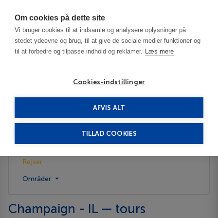
Har du brug for hjælp? Ring til os på
70603603
Om cookies på dette site
Vi bruger cookies til at indsamle og analysere oplysninger på
stedet ydeevne og brug, til at give de sociale medier funktioner og
til at forbedre og tilpasse indhold og reklamer.
Læs mere
Cookies-indstillinger
AFVIS ALT
USA
Champaign - IL
Rejser
TILLAD COOKIES
Beskrivelse
Rejser
Områder
Champaign - IL — tours