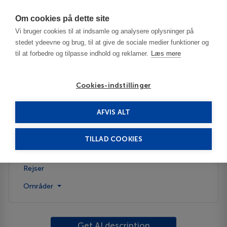
Har du brug for hjælp? Ring til os på
70603603
Om cookies på dette site
Vi bruger cookies til at indsamle og analysere oplysninger på
stedet ydeevne og brug, til at give de sociale medier funktioner og
til at forbedre og tilpasse indhold og reklamer.
Læs mere
Cookies-indstillinger
AFVIS ALT
USA
Crested Butte - CO
TILLAD COOKIES
Beskrivelse
Rejser
Områder
Get AI description