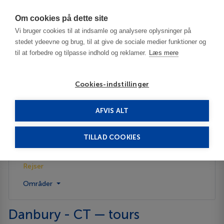
Har du brug for hjælp? Ring til os på
70603603
Om cookies på dette site
Vi bruger cookies til at indsamle og analysere oplysninger på
stedet ydeevne og brug, til at give de sociale medier funktioner og
til at forbedre og tilpasse indhold og reklamer.
Læs mere
Cookies-indstillinger
AFVIS ALT
USA
Danbury - CT
Rejser
TILLAD COOKIES
Beskrivelse
Rejser
Områder
Danbury - CT — tours