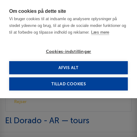
Har du brug for hjælp? Ring til os på
70603603
Om cookies på dette site
Vi bruger cookies til at indsamle og analysere oplysninger på
stedet ydeevne og brug, til at give de sociale medier funktioner og
til at forbedre og tilpasse indhold og reklamer.
Læs mere
Cookies-indstillinger
AFVIS ALT
USA
El Dorado - AR
Rejser
TILLAD COOKIES
Beskrivelse
Rejser
El Dorado - AR — tours