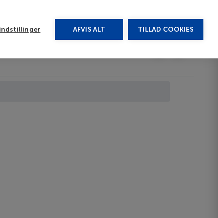
rug vores chat
ndstillinger
AFVIS ALT
TILLAD COOKIES
Toggle submenu
Afbudsrejser
DA