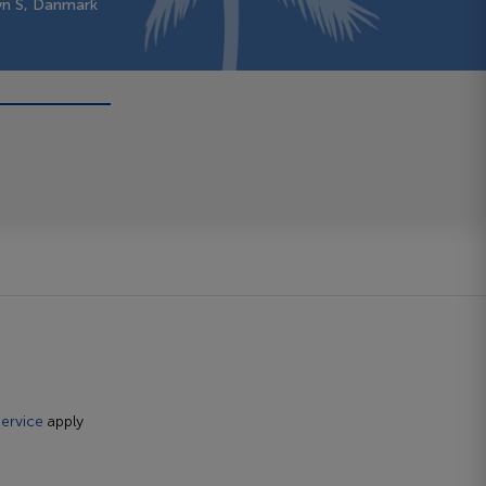
vn S, Danmark
ervice
apply