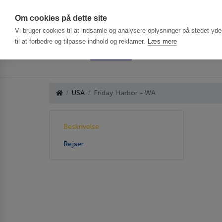
Har du brug f
Om cookies på dette site
Vi bruger cookies til at indsamle og analysere oplysninger på stedet ydee
til at forbedre og tilpasse indhold og reklamer.
Læs mere
USA
Friday Harbor - WA
Beskrivelse
Rejser