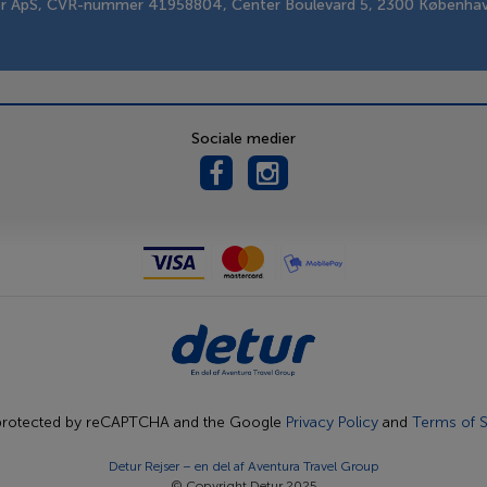
er ApS, CVR-nummer 41958804, Center Boulevard 5, 2300 Københa
Sociale medier
s protected by reCAPTCHA and the Google
Privacy Policy
and
Terms of S
Detur Rejser – en del af
Aventura Travel Group
© Copyright Detur 2025