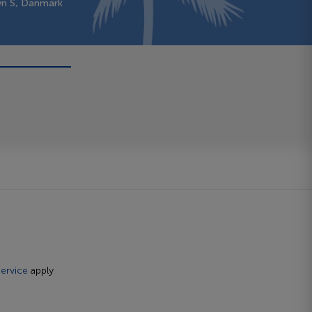
vn S, Danmark
ervice
apply