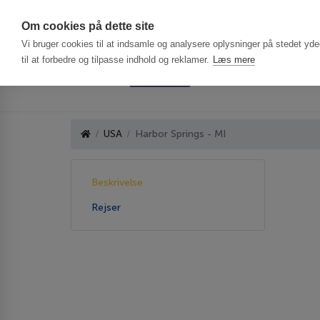
Har du brug f
Om cookies på dette site
Vi bruger cookies til at indsamle og analysere oplysninger på stedet ydee
til at forbedre og tilpasse indhold og reklamer.
Læs mere
USA
Harbor Springs - MI
Beskrivelse
Rejser