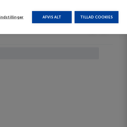
rug vores chat
ndstillinger
AFVIS ALT
TILLAD COOKIES
Toggle submenu
Afbudsrejser
DA