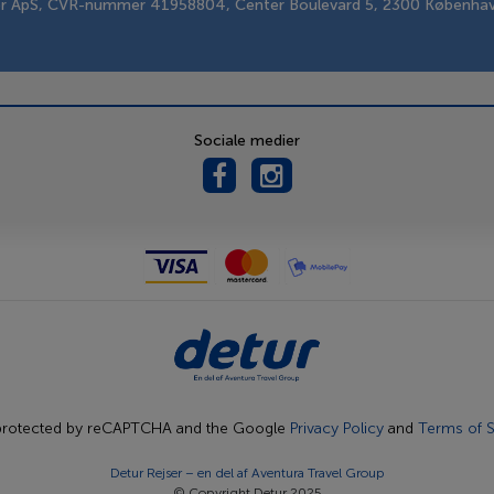
er ApS, CVR-nummer 41958804, Center Boulevard 5, 2300 Københa
Sociale medier
s protected by reCAPTCHA and the Google
Privacy Policy
and
Terms of S
Detur Rejser – en del af
Aventura Travel Group
© Copyright Detur 2025