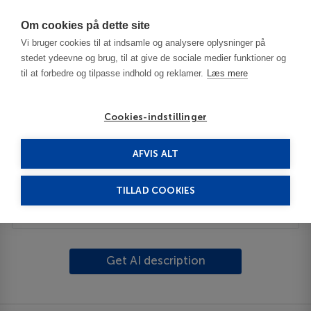
Har du brug for hjælp? Ring til os på
70603603
Om cookies på dette site
Vi bruger cookies til at indsamle og analysere oplysninger på
stedet ydeevne og brug, til at give de sociale medier funktioner og
til at forbedre og tilpasse indhold og reklamer.
Læs mere
Cookies-indstillinger
AFVIS ALT
USA
Hawaii - Oahu - HI
Waimanalo Beach
TILLAD COOKIES
Beskrivelse
Get AI description