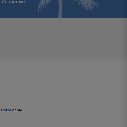
vn S, Danmark
ervice
apply