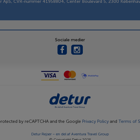
er ApS, CVR-nummer 41958804, Center Boulevard 5, 2300 Københa
Sociale medier
s protected by reCAPTCHA and the Google
Privacy Policy
and
Terms of S
Detur Rejser – en del af
Aventura Travel Group
© Copyright Detur 2025