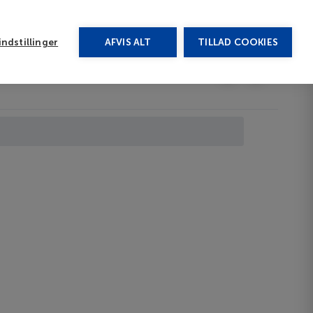
rug vores chat
ndstillinger
AFVIS ALT
TILLAD COOKIES
Toggle submenu
Afbudsrejser
DA