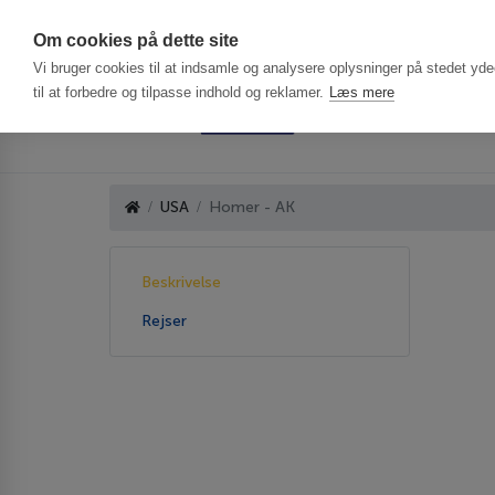
Har du brug f
Om cookies på dette site
Vi bruger cookies til at indsamle og analysere oplysninger på stedet ydee
til at forbedre og tilpasse indhold og reklamer.
Læs mere
USA
Homer - AK
Beskrivelse
Rejser