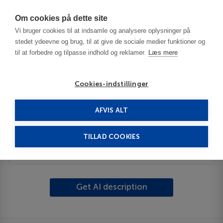
Har du brug for hjælp? Ring til os på
70603603
Om cookies på dette site
Vi bruger cookies til at indsamle og analysere oplysninger på
stedet ydeevne og brug, til at give de sociale medier funktioner og
til at forbedre og tilpasse indhold og reklamer.
Læs mere
Cookies-indstillinger
AFVIS ALT
USA
Lakeland - FL
Mulberry
TILLAD COOKIES
Beskrivelse
Get AI description