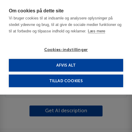
Har du brug for hjælp? Ring til os på
70603603
Om cookies på dette site
Vi bruger cookies til at indsamle og analysere oplysninger på
stedet ydeevne og brug, til at give de sociale medier funktioner og
til at forbedre og tilpasse indhold og reklamer.
Læs mere
Cookies-indstillinger
AFVIS ALT
USA
Macomb - IL
Macomb
TILLAD COOKIES
Beskrivelse
Get AI description