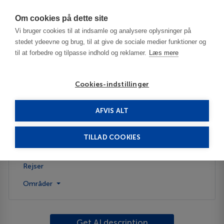
Har du brug for hjælp? Ring til os på
70603603
Om cookies på dette site
Vi bruger cookies til at indsamle og analysere oplysninger på
stedet ydeevne og brug, til at give de sociale medier funktioner og
til at forbedre og tilpasse indhold og reklamer.
Læs mere
Cookies-indstillinger
AFVIS ALT
USA
Magnolia - AR
TILLAD COOKIES
Beskrivelse
Rejser
Områder
Get AI description