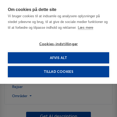
Har du brug for hjælp? Ring til os på
70603603
Om cookies på dette site
Vi bruger cookies til at indsamle og analysere oplysninger på
stedet ydeevne og brug, til at give de sociale medier funktioner og
til at forbedre og tilpasse indhold og reklamer.
Læs mere
Cookies-indstillinger
AFVIS ALT
USA
Moab - UT
TILLAD COOKIES
Beskrivelse
Rejser
Områder
Get AI description