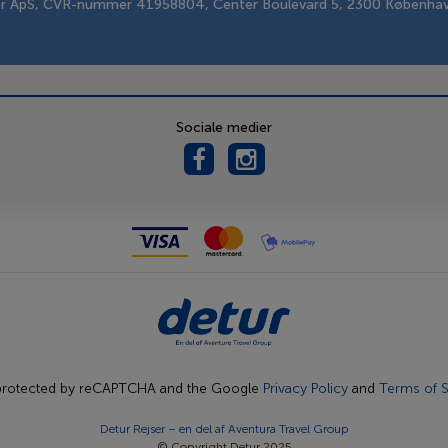
er ApS, CVR-nummer 41958804, Center Boulevard 5, 2300 Københa
Sociale medier
s protected by reCAPTCHA and the Google
Privacy Policy
and
Terms of S
Detur Rejser – en del af
Aventura Travel Group
© Copyright Detur 2025