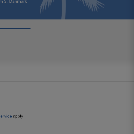
vn S, Danmark
ervice
apply