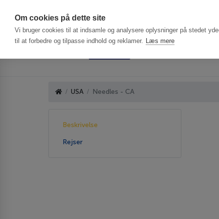
Har du brug f
Om cookies på dette site
Vi bruger cookies til at indsamle og analysere oplysninger på stedet ydee
til at forbedre og tilpasse indhold og reklamer.
Læs mere
USA
Needles - CA
Beskrivelse
Rejser