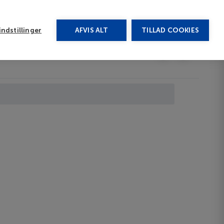
rug vores chat
ndstillinger
AFVIS ALT
TILLAD COOKIES
Toggle submenu
Afbudsrejser
DA