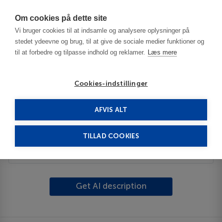
Har du brug for hjælp? Ring til os på
70603603
Om cookies på dette site
Vi bruger cookies til at indsamle og analysere oplysninger på
stedet ydeevne og brug, til at give de sociale medier funktioner og
til at forbedre og tilpasse indhold og reklamer.
Læs mere
Cookies-indstillinger
AFVIS ALT
USA
Wilmington - NC
Carolina Beach
TILLAD COOKIES
Beskrivelse
Get AI description