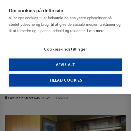
Har du brug for hjælp? Ring til os på
70603603
Om cookies på dette site
Vi bruger cookies til at indsamle og analysere oplysninger på
stedet ydeevne og brug, til at give de sociale medier funktioner og
til at forbedre og tilpasse indhold og reklamer.
Læs mere
Cookies-indstillinger
AFVIS ALT
United States
Mesa Verde National Park - CO
Aneth Lodge Budget 6 3***
TILLAD COOKIES
Aneth Lodge Budget 6
East Main Street 645 81321
ID 65268