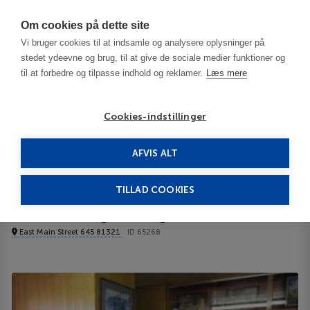
Har du brug for hjælp? Ring til os på
70603603
Om cookies på dette site
Vi bruger cookies til at indsamle og analysere oplysninger på
stedet ydeevne og brug, til at give de sociale medier funktioner og
til at forbedre og tilpasse indhold og reklamer.
Læs mere
Cookies-indstillinger
AFVIS ALT
USA
Mesa Verde National Park - CO
Aneth Lodge Budget 6 3***
TILLAD COOKIES
Aneth Lodge Budget 6
East Main Street 645 81321
ID 65268