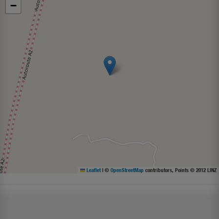
−
Leaflet
|
©
OpenStreetMap
contributors, Points © 2012 LINZ