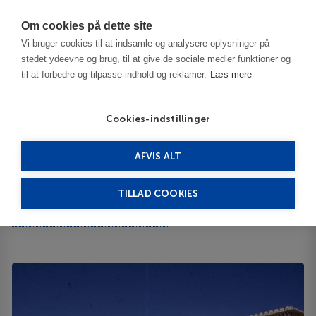
Har du brug for hjælp? Ring til os på
70603603
Om cookies på dette site
Vi bruger cookies til at indsamle og analysere oplysninger på
stedet ydeevne og brug, til at give de sociale medier funktioner og
til at forbedre og tilpasse indhold og reklamer.
Læs mere
Cookies-indstillinger
AFVIS ALT
Tunisia
Hammamet
Bravo Hammamet 3***
TILLAD COOKIES
Bravo Hammamet
Station Yasmine Hammamet N/A 8050
ID 65539