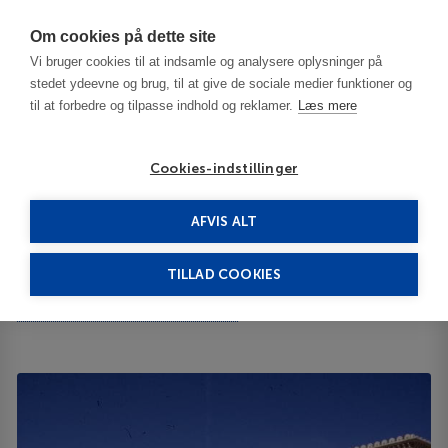
Har du brug for hjælp? Ring til os på
70603603
Om cookies på dette site
Vi bruger cookies til at indsamle og analysere oplysninger på
stedet ydeevne og brug, til at give de sociale medier funktioner og
til at forbedre og tilpasse indhold og reklamer.
Læs mere
Cookies-indstillinger
AFVIS ALT
Tunesien
Hammamet
Bravo Hammamet 3***
TILLAD COOKIES
Bravo Hammamet
Station Yasmine Hammamet N/A 8050
ID 65539