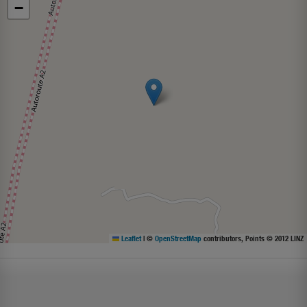
−
Leaflet
|
©
OpenStreetMap
contributors, Points © 2012 LINZ