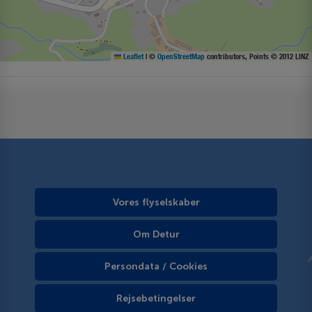
Leaflet
|
©
OpenStreetMap
contributors, Points © 2012 LINZ
Vores flyselskaber
Om Detur
Persondata / Cookies
Rejsebetingelser