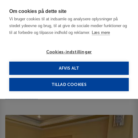
Har du brug for hjælp? Ring til os på
70603603
Om cookies på dette site
Vi bruger cookies til at indsamle og analysere oplysninger på
stedet ydeevne og brug, til at give de sociale medier funktioner og
til at forbedre og tilpasse indhold og reklamer.
Læs mere
Cookies-indstillinger
AFVIS ALT
Bulgaria
Sofia
California 3***
TILLAD COOKIES
California
Bigla str 30 1407
ID 64178