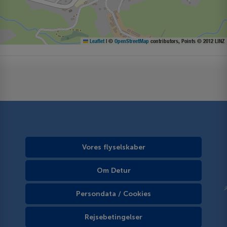
Leaflet
|
©
OpenStreetMap
contributors, Points © 2012 LINZ
Vores flyselskaber
Om Detur
Persondata / Cookies
Rejsebetingelser