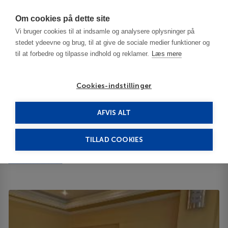
Har du brug for hjælp? Ring til os på
70603603
Om cookies på dette site
Vi bruger cookies til at indsamle og analysere oplysninger på
stedet ydeevne og brug, til at give de sociale medier funktioner og
til at forbedre og tilpasse indhold og reklamer.
Læs mere
Cookies-indstillinger
AFVIS ALT
Bulgaria
Sofia
California 3***
TILLAD COOKIES
California
Bigla str 30 1407
ID 64178