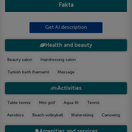
Fakta
Get AI description
Health and beauty
Beauty salon
Hairdressing salon
Turkish bath (hamam)
Massage
Activities
Table tennis
Mini golf
Aqua fit
Tennis
Aerobics
Beach volleyball
Waterskiing
Canoeing
Amenities and services