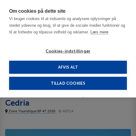
Har du brug for hjælp? Ring til os på
70603603
Om cookies på dette site
Vi bruger cookies til at indsamle og analysere oplysninger på
stedet ydeevne og brug, til at give de sociale medier funktioner og
til at forbedre og tilpasse indhold og reklamer.
Læs mere
Cookies-indstillinger
AFVIS ALT
Tunisia
Tunis - Carthage Coast
Caribbean World Borj Cedria 4****
TILLAD COOKIES
Caribbean World Borj
Cedria
Zone Touristique BP 47 2050
ID 65714