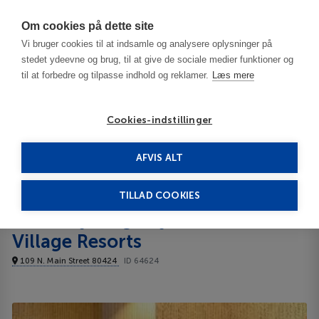
Har du brug for hjælp? Ring til os på
70603603
Om cookies på dette site
Vi bruger cookies til at indsamle og analysere oplysninger på
stedet ydeevne og brug, til at give de sociale medier funktioner og
til at forbedre og tilpasse indhold og reklamer.
Læs mere
Cookies-indstillinger
AFVIS ALT
United States
Breckenridge - CO
Chimney Ridge by Ski Village Resorts 3***
TILLAD COOKIES
Chimney Ridge by Ski
Village Resorts
109 N. Main Street 80424
ID 64624