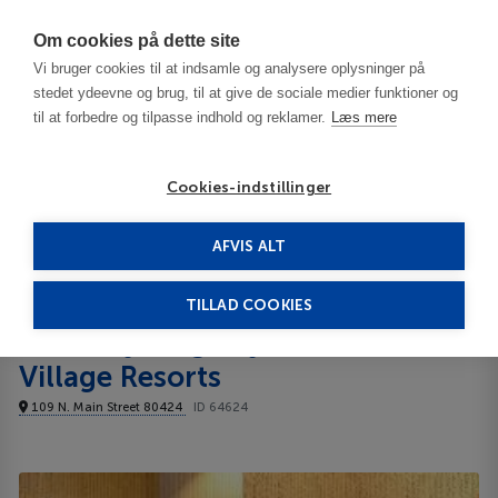
Har du brug for hjælp? Ring til os på
70603603
Om cookies på dette site
Vi bruger cookies til at indsamle og analysere oplysninger på
stedet ydeevne og brug, til at give de sociale medier funktioner og
til at forbedre og tilpasse indhold og reklamer.
Læs mere
Cookies-indstillinger
AFVIS ALT
USA
Breckenridge - CO
Chimney Ridge by Ski Village Resorts 3***
TILLAD COOKIES
Chimney Ridge by Ski
Village Resorts
109 N. Main Street 80424
ID 64624