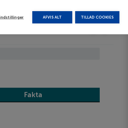
rug vores chat
ndstillinger
AFVIS ALT
TILLAD COOKIES
Toggle submenu
Last minute
EN
Fakta