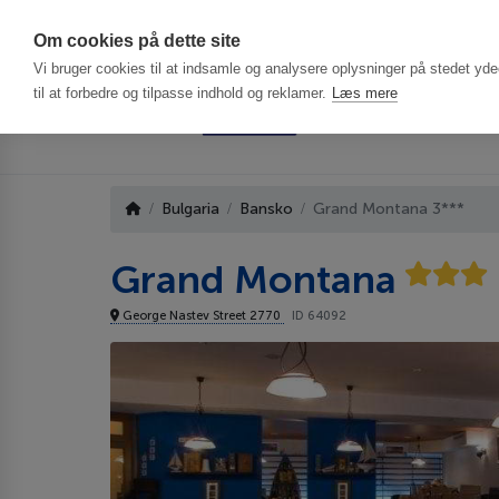
Har du brug f
Om cookies på dette site
Vi bruger cookies til at indsamle og analysere oplysninger på stedet ydee
til at forbedre og tilpasse indhold og reklamer.
Læs mere
Bulgaria
Bansko
Grand Montana 3***
Grand Montana
George Nastev Street 2770
ID 64092