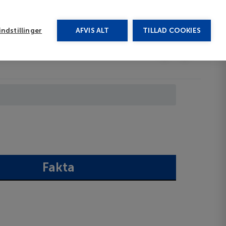
rug vores chat
ndstillinger
AFVIS ALT
TILLAD COOKIES
Toggle submenu
Afbudsrejser
DA
Fakta