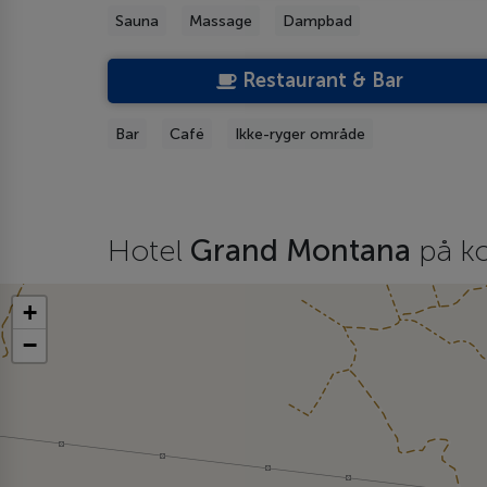
Sauna
Massage
Dampbad
Restaurant & Bar
Bar
Café
Ikke-ryger område
Hotel
Grand Montana
på ko
+
−