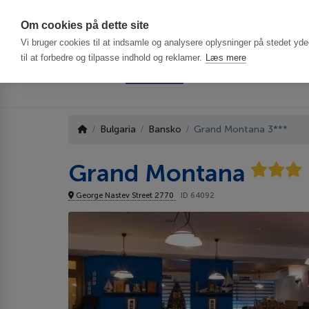
Har du brug f
Om cookies på dette site
Vi bruger cookies til at indsamle og analysere oplysninger på stedet ydee
til at forbedre og tilpasse indhold og reklamer.
Læs mere
Bulgaria
Bansko
Grand Montana 3***
Grand Montana
George Nastev Street 2770
ID 64092