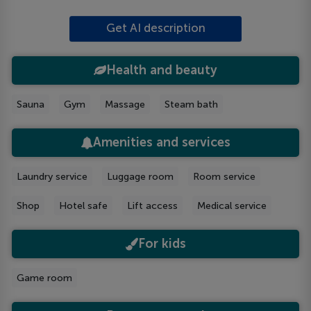
Get AI description
Health and beauty
Sauna
Gym
Massage
Steam bath
Amenities and services
Laundry service
Luggage room
Room service
Shop
Hotel safe
Lift access
Medical service
For kids
Game room