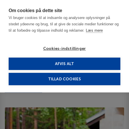
Har du brug for hjælp? Ring til os på
70603603
Om cookies på dette site
Vi bruger cookies til at indsamle og analysere oplysninger på
stedet ydeevne og brug, til at give de sociale medier funktioner og
til at forbedre og tilpasse indhold og reklamer.
Læs mere
Cookies-indstillinger
AFVIS ALT
Bulgaria
Borovets
Lion Borovetz 4****
TILLAD COOKIES
Lion Borovetz
Borovetz Resort 2010
ID 63747