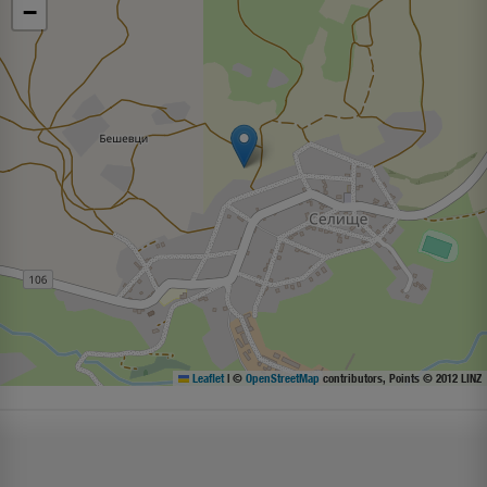
−
Leaflet
|
©
OpenStreetMap
contributors, Points © 2012 LINZ