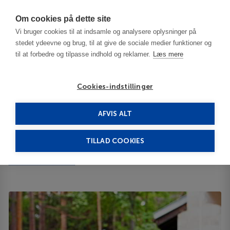
Har du brug for hjælp? Ring til os på
70603603
Om cookies på dette site
Vi bruger cookies til at indsamle og analysere oplysninger på
stedet ydeevne og brug, til at give de sociale medier funktioner og
til at forbedre og tilpasse indhold og reklamer.
Læs mere
Cookies-indstillinger
AFVIS ALT
Bulgaria
Borovets
Lion Borovetz 4****
TILLAD COOKIES
Lion Borovetz
Borovetz Resort 2010
ID 63747