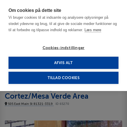
Har du brug for hjælp? Ring til os på
70603603
Om cookies på dette site
Vi bruger cookies til at indsamle og analysere oplysninger på
stedet ydeevne og brug, til at give de sociale medier funktioner og
til at forbedre og tilpasse indhold og reklamer.
Læs mere
Cookies-indstillinger
AFVIS ALT
United States
Mesa Verde National Park - CO
Super 8 by Wyndham Cortez/Mesa Verde Area 3***
TILLAD COOKIES
Super 8 by Wyndham
Cortez/Mesa Verde Area
505 East Main St 81321-3319
ID 65270