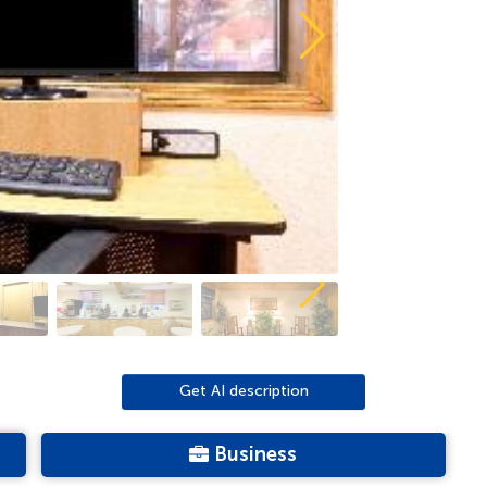
Get AI description
Business