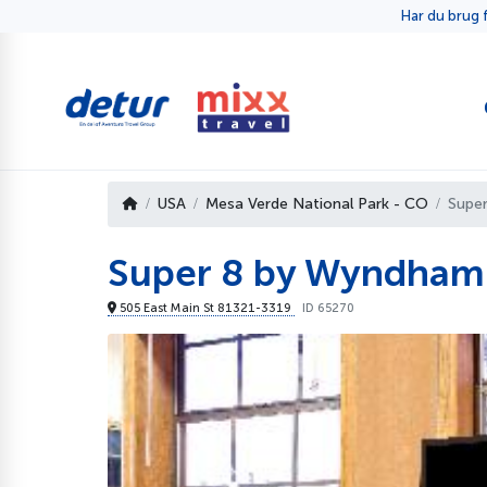
Har du brug f
USA
Mesa Verde National Park - CO
Supe
Super 8 by Wyndham
505 East Main St 81321-3319
ID 65270