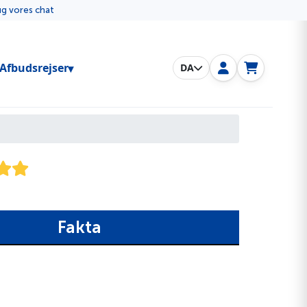
rug vores chat
Toggle submenu
Afbudsrejser
DA
Fakta