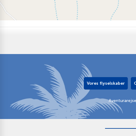
Vores flyselskaber
Aventurarejs