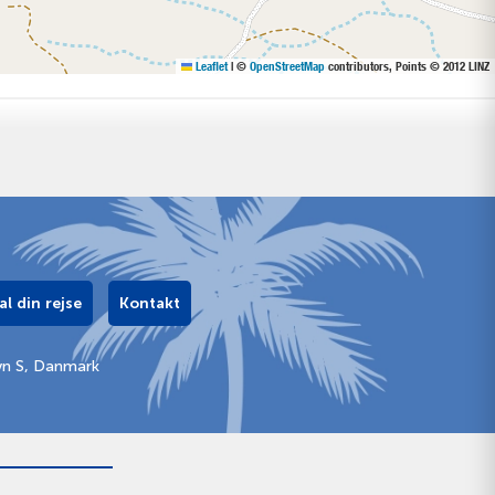
Leaflet
|
©
OpenStreetMap
contributors, Points © 2012 LINZ
al din rejse
Kontakt
vn S, Danmark