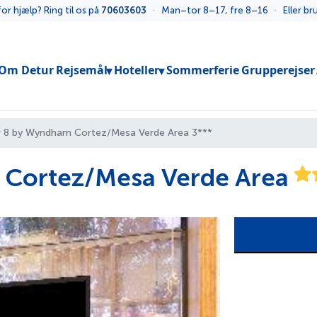
or hjælp? Ring til os på
70603603
·
Man–tor 8–17, fre 8–16
·
Eller b
Toggle submenu
Toggle submenu
Om Detur
Rejsemål
Hoteller
Sommerferie
Grupperejser
r 8 by Wyndham Cortez/Mesa Verde Area 3***
 Cortez/Mesa Verde Area