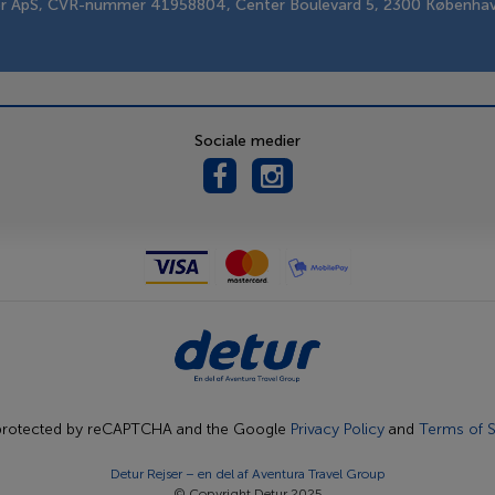
er ApS, CVR-nummer 41958804, Center Boulevard 5, 2300 Københa
Sociale medier
s protected by reCAPTCHA and the Google
Privacy Policy
and
Terms of S
Detur Rejser – en del af
Aventura Travel Group
© Copyright Detur 2025