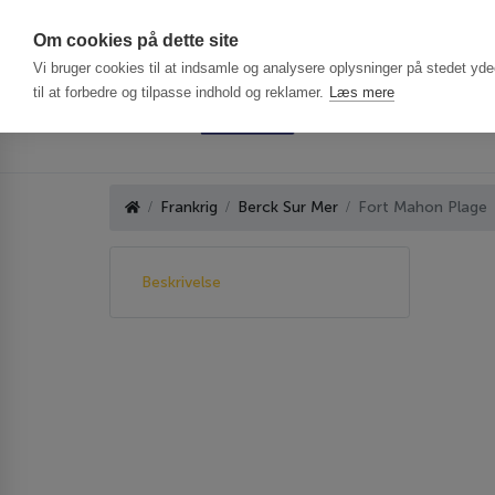
Har du brug f
Om cookies på dette site
Vi bruger cookies til at indsamle og analysere oplysninger på stedet ydee
til at forbedre og tilpasse indhold og reklamer.
Læs mere
Frankrig
Berck Sur Mer
Fort Mahon Plage
Beskrivelse