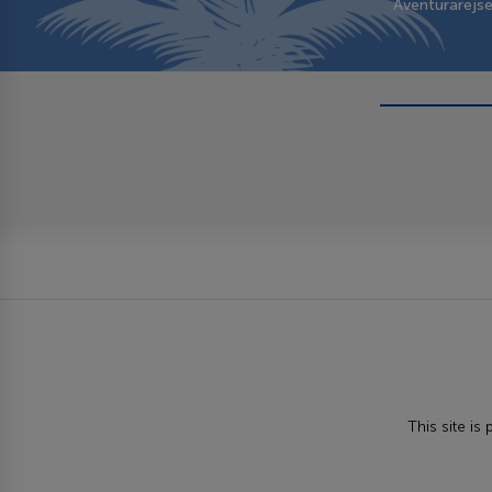
Aventurarejs
This site i