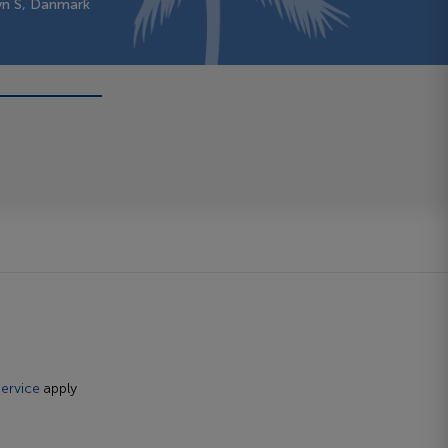
vn S, Danmark
ervice
apply