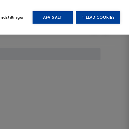
rug vores chat
ndstillinger
AFVIS ALT
TILLAD COOKIES
Toggle submenu
Afbudsrejser
DA