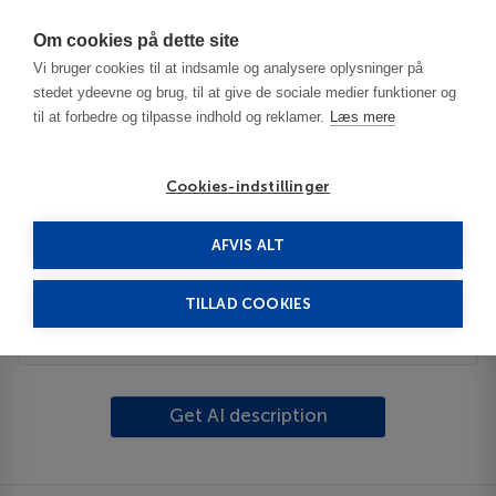
Har du brug for hjælp? Ring til os på
70603603
Om cookies på dette site
Vi bruger cookies til at indsamle og analysere oplysninger på
stedet ydeevne og brug, til at give de sociale medier funktioner og
til at forbedre og tilpasse indhold og reklamer.
Læs mere
Cookies-indstillinger
AFVIS ALT
Frankrig
Lyon
Charbonnieres Les Bains
TILLAD COOKIES
Beskrivelse
Get AI description