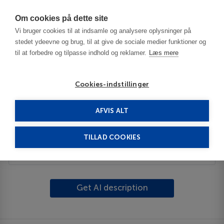
Har du brug for hjælp? Ring til os på
70603603
Om cookies på dette site
Vi bruger cookies til at indsamle og analysere oplysninger på
stedet ydeevne og brug, til at give de sociale medier funktioner og
til at forbedre og tilpasse indhold og reklamer.
Læs mere
Cookies-indstillinger
AFVIS ALT
Frankrig
Lyon
La Tour de Salvagny
TILLAD COOKIES
Beskrivelse
Get AI description