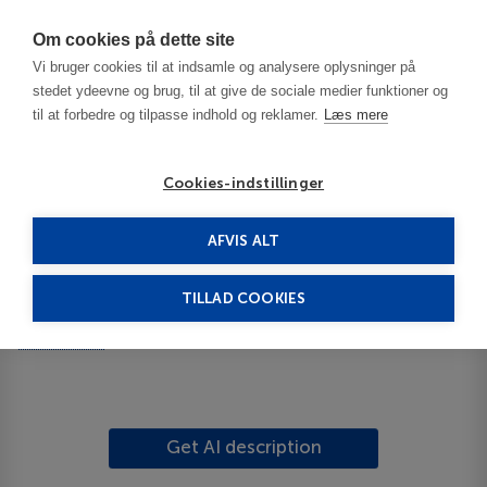
Har du brug for hjælp? Ring til os på
70603603
Om cookies på dette site
Vi bruger cookies til at indsamle og analysere oplysninger på
stedet ydeevne og brug, til at give de sociale medier funktioner og
til at forbedre og tilpasse indhold og reklamer.
Læs mere
Cookies-indstillinger
AFVIS ALT
Island
Reykjavik
1912 Guesthouse Lejligheder
TILLAD COOKIES
1912 Guesthouse
Lejligheder
Vis på kortet
ID 63412
Get AI description