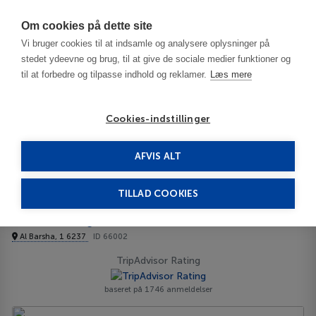
Har du brug for hjælp? Ring til os på
70603603
Om cookies på dette site
Vi bruger cookies til at indsamle og analysere oplysninger på
stedet ydeevne og brug, til at give de sociale medier funktioner og
til at forbedre og tilpasse indhold og reklamer.
Læs mere
Cookies-indstillinger
AFVIS ALT
De Forenede Arabiske Emirater
Dubai
Al Khoory Atrium 4****
TILLAD COOKIES
Al Khoory Atrium
Al Barsha, 1 6237
ID 66002
TripAdvisor Rating
baseret på 1746 anmeldelser