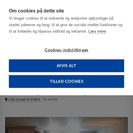
Har du brug for hjælp? Ring til os på
70603603
Om cookies på dette site
Vi bruger cookies til at indsamle og analysere oplysninger på
stedet ydeevne og brug, til at give de sociale medier funktioner og
til at forbedre og tilpasse indhold og reklamer.
Læs mere
Cookies-indstillinger
AFVIS ALT
USA
Burlington/Stowe - VT
Anchorage Inn Burlington 3***
TILLAD COOKIES
Anchorage Inn Burlington
108 Dorset St 05403
ID 64756