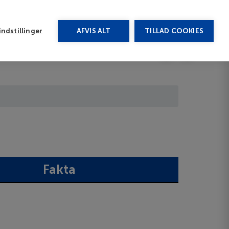
rug vores chat
ndstillinger
AFVIS ALT
TILLAD COOKIES
Toggle submenu
Afbudsrejser
DA
Fakta