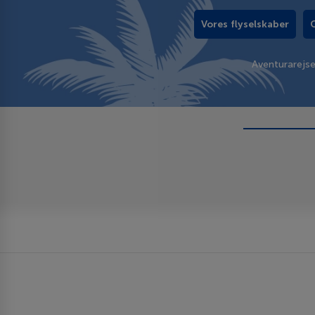
Vores flyselskaber
Aventurarejs