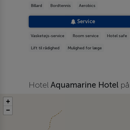
Billard
Bordtennis
Aerobics
Service
Vasketøjs-service
Room service
Hotel safe
Lift til rådighed
Mulighed for læge
Hotel
Aquamarine Hotel
på
+
−