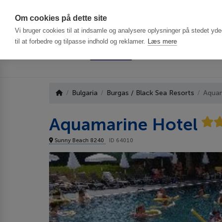
Har du brug f
Om cookies på dette site
Vi bruger cookies til at indsamle og analysere oplysninger på stedet ydee
til at forbedre og tilpasse indhold og reklamer.
Læs mere
Bulgaria
Burgas / Black Sea Resorts
Aquam
Aquamarine Hotel
Sunny Beach 8240
ID 64010