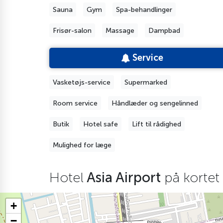
Sauna
Gym
Spa-behandlinger
Frisør-salon
Massage
Dampbad
Service
Vasketøjs-service
Supermarked
Room service
Håndlæder og sengelinned
Butik
Hotel safe
Lift til rådighed
Mulighed for læge
Hotel
Asia Airport
på kortet
+
−