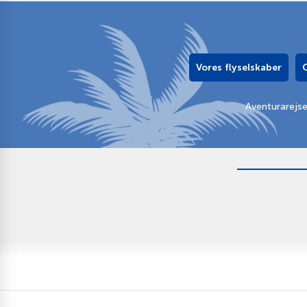
Vores flyselskaber
Aventurarejs