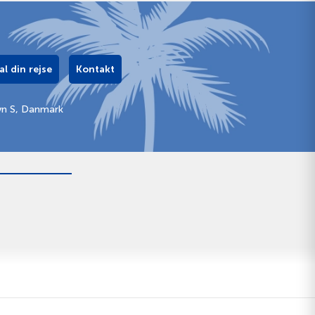
al din rejse
Kontakt
vn S, Danmark