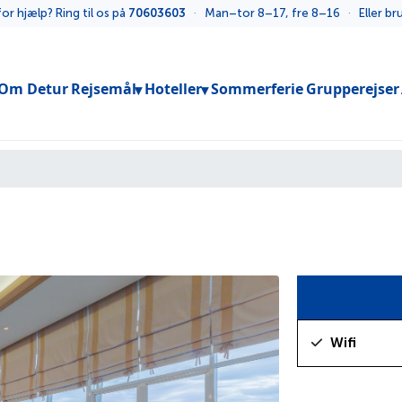
or hjælp? Ring til os på
70603603
·
Man–tor 8–17, fre 8–16
·
Eller b
Toggle submenu
Toggle submenu
Om Detur
Rejsemål
Hoteller
Sommerferie
Grupperejser
Wifi