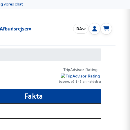
rug vores chat
Toggle submenu
Afbudsrejser
DA
TripAdvisor Rating
baseret på 148 anmeldelser
Fakta