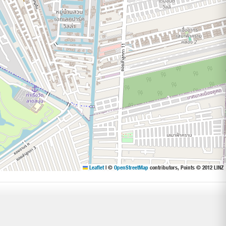
Leaflet
|
©
OpenStreetMap
contributors, Points © 2012 LINZ