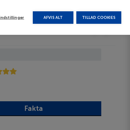
rug vores chat
ndstillinger
AFVIS ALT
TILLAD COOKIES
Toggle submenu
Afbudsrejser
DA
Fakta