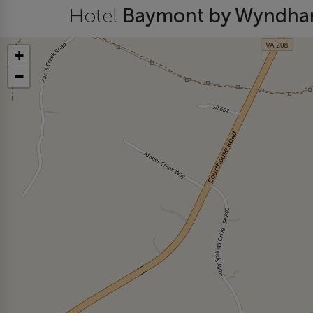
Hotel
Baymont by Wyndham
+
−