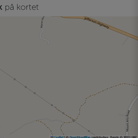
rk
på kortet
Leaflet
|
©
OpenStreetMap
contributors, Points © 2012 LINZ