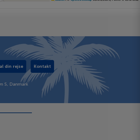
al din rejse
Kontakt
vn S, Danmark