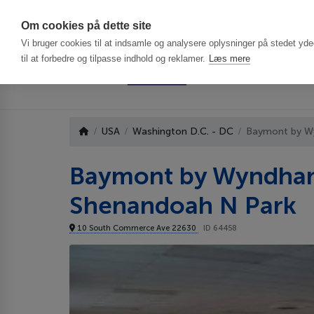
Har du brug f
Om cookies på dette site
Vi bruger cookies til at indsamle og analysere oplysninger på stedet ydee
til at forbedre og tilpasse indhold og reklamer.
Læs mere
USA
Washington D.C. - DC
Baymont by Wy
Baymont by Wyndham
Shenandoah N Park
10 South Commerce Ave 22630
ID 64458