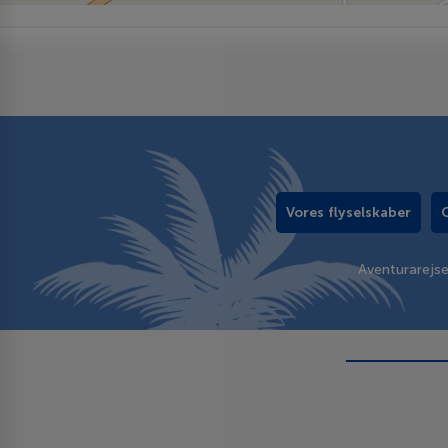
Vores flyselskaber
Aventurarejs