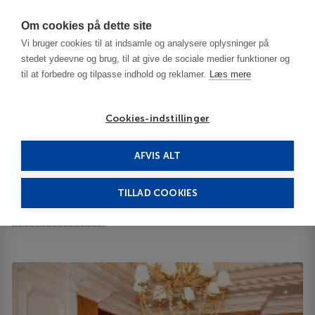
Har du brug for hjælp? Ring til os på
70603603
Om cookies på dette site
Vi bruger cookies til at indsamle og analysere oplysninger på
stedet ydeevne og brug, til at give de sociale medier funktioner og
til at forbedre og tilpasse indhold og reklamer.
Læs mere
Cookies-indstillinger
AFVIS ALT
USA
Burnsville-MN
Beau Rivage Resort 3***
TILLAD COOKIES
Beau Rivage Resort
875 Beach Blvd 39530
ID 64488