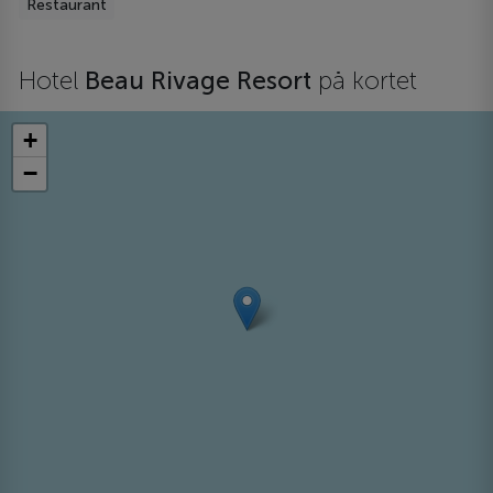
Restaurant
Hotel
Beau Rivage Resort
på kortet
+
−