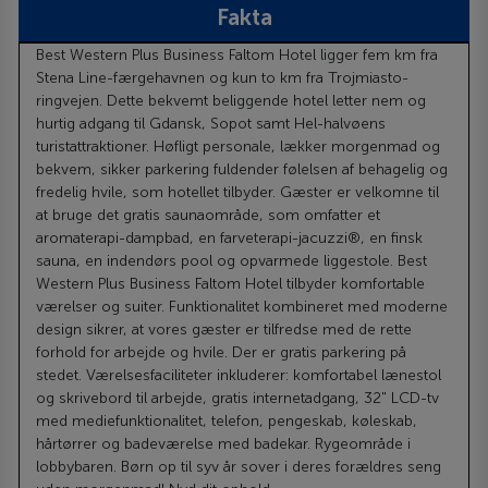
Fakta
Best Western Plus Business Faltom Hotel ligger fem km fra
Stena Line-færgehavnen og kun to km fra Trojmiasto-
ringvejen. Dette bekvemt beliggende hotel letter nem og
hurtig adgang til Gdansk, Sopot samt Hel-halvøens
turistattraktioner. Høfligt personale, lækker morgenmad og
bekvem, sikker parkering fuldender følelsen af behagelig og
fredelig hvile, som hotellet tilbyder. Gæster er velkomne til
at bruge det gratis saunaområde, som omfatter et
aromaterapi-dampbad, en farveterapi-jacuzzi®, en finsk
sauna, en indendørs pool og opvarmede liggestole. Best
Western Plus Business Faltom Hotel tilbyder komfortable
værelser og suiter. Funktionalitet kombineret med moderne
design sikrer, at vores gæster er tilfredse med de rette
forhold for arbejde og hvile. Der er gratis parkering på
stedet. Værelsesfaciliteter inkluderer: komfortabel lænestol
og skrivebord til arbejde, gratis internetadgang, 32" LCD-tv
med mediefunktionalitet, telefon, pengeskab, køleskab,
hårtørrer og badeværelse med badekar. Rygeområde i
lobbybaren. Børn op til syv år sover i deres forældres seng