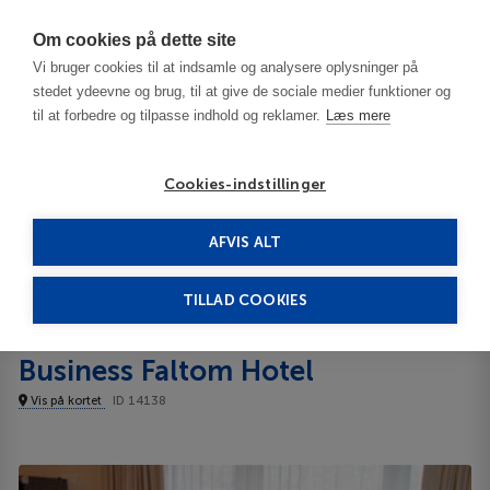
Har du brug for hjælp? Ring til os på
70603603
Om cookies på dette site
Vi bruger cookies til at indsamle og analysere oplysninger på
stedet ydeevne og brug, til at give de sociale medier funktioner og
til at forbedre og tilpasse indhold og reklamer.
Læs mere
Cookies-indstillinger
AFVIS ALT
Polen
Gdansk
BEST WESTERN PLUS Business Faltom Hotel 3***
TILLAD COOKIES
BEST WESTERN PLUS
Business Faltom Hotel
Vis på kortet
ID 14138