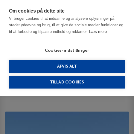
Har du brug for hjælp? Ring til os på
70603603
Om cookies på dette site
Vi bruger cookies til at indsamle og analysere oplysninger på
stedet ydeevne og brug, til at give de sociale medier funktioner og
til at forbedre og tilpasse indhold og reklamer.
Læs mere
Cookies-indstillinger
AFVIS ALT
USA
Boxborough - MA
Boxboro Regency 3***
TILLAD COOKIES
Boxboro Regency
242 Adams Place 01719
ID 64920