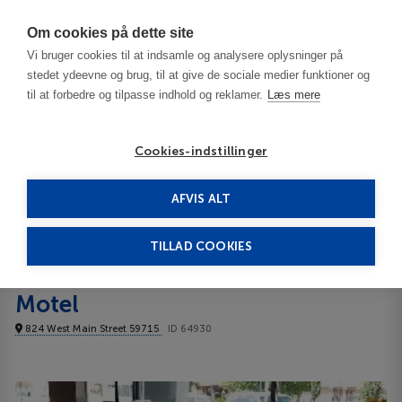
Har du brug for hjælp? Ring til os på
70603603
Om cookies på dette site
Vi bruger cookies til at indsamle og analysere oplysninger på
stedet ydeevne og brug, til at give de sociale medier funktioner og
til at forbedre og tilpasse indhold og reklamer.
Læs mere
Cookies-indstillinger
AFVIS ALT
USA
Bozeman - MT
Bozeman Lewis & Clark Motel 3***
TILLAD COOKIES
Bozeman Lewis & Clark
Motel
824 West Main Street 59715
ID 64930