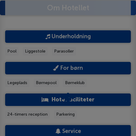
Om Hotellet
Underholdning
Pool
Liggestole
Parasoller
For børn
Legeplads
Børnepool
Børneklub
Hotelfaciliteter
24-timers reception
Parkering
Service