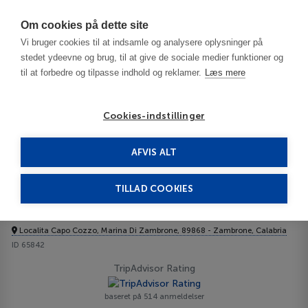
Har du brug for hjælp? Ring til os på
70603603
Om cookies på dette site
Vi bruger cookies til at indsamle og analysere oplysninger på
stedet ydeevne og brug, til at give de sociale medier funktioner og
til at forbedre og tilpasse indhold og reklamer.
Læs mere
Cookies-indstillinger
AFVIS ALT
Italien
Calabria
Zambrone
BV Kalafiorita Resort 4****
TILLAD COOKIES
BV Kalafiorita Resort
Localita Capo Cozzo, Marina Di Zambrone, 89868 - Zambrone, Calabria
ID 65842
TripAdvisor Rating
baseret på 514 anmeldelser