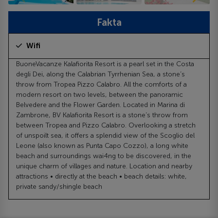
Fakta
Wifi
BuoneVacanze Kalafiorita Resort is a pearl set in the Costa
degli Dei, along the Calabrian Tyrrhenian Sea, a stone’s
throw from Tropea Pizzo Calabro. All the comforts of a
modern resort on two levels, between the panoramic
Belvedere and the Flower Garden. Located in Marina di
Zambrone, BV Kalafiorita Resort is a stone’s throw from
between Tropea and Pizzo Calabro. Overlooking a stretch
of unspoilt sea, it offers a splendid view of the Scoglio del
Leone (also known as Punta Capo Cozzo), a long white
beach and surroundings wai4ng to be discovered, in the
unique charm of villages and nature. Location and nearby
attractions • directly at the beach • beach details: white,
private sandy/shingle beach