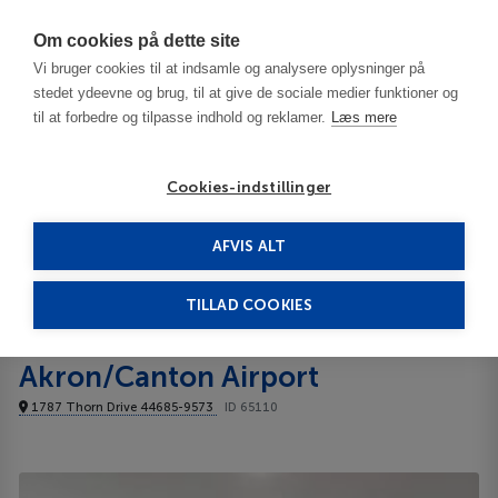
Har du brug for hjælp? Ring til os på
70603603
Om cookies på dette site
Vi bruger cookies til at indsamle og analysere oplysninger på
stedet ydeevne og brug, til at give de sociale medier funktioner og
til at forbedre og tilpasse indhold og reklamer.
Læs mere
Cookies-indstillinger
AFVIS ALT
USA
Akron - OH
Cambria Suites Akron/Canton Airport 4****
TILLAD COOKIES
Cambria Suites
Akron/Canton Airport
1787 Thorn Drive 44685-9573
ID 65110