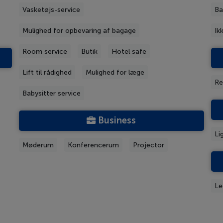
Vasketøjs-service
Ba
Mulighed for opbevaring af bagage
Ik
Room service
Butik
Hotel safe
Lift til rådighed
Mulighed for læge
Re
Babysitter service
Business
Li
Møderum
Konferencerum
Projector
Le