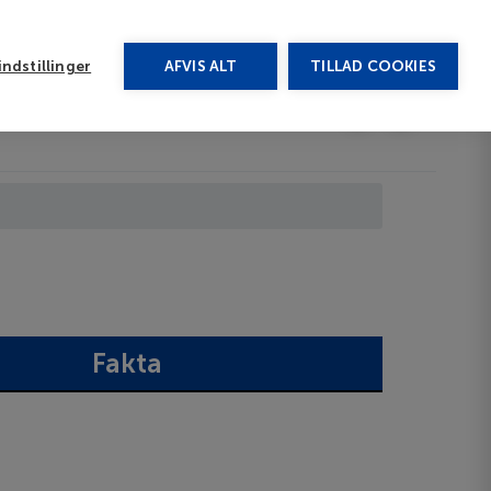
rug vores chat
ndstillinger
AFVIS ALT
TILLAD COOKIES
Toggle submenu
Afbudsrejser
DA
Fakta