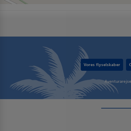
Vores flyselskaber
Aventurarejs