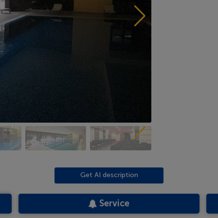
Get AI description
Service