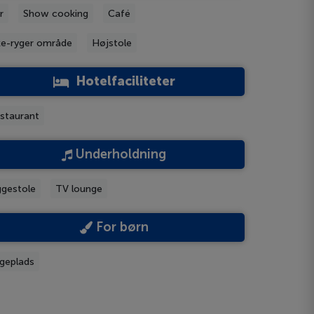
r
Show cooking
Café
ke-ryger område
Højstole
Hotelfaciliteter
staurant
Underholdning
ggestole
TV lounge
For børn
geplads