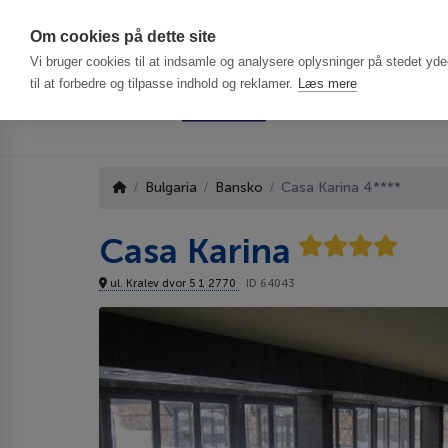
Har du brug f
Om cookies på dette site
Vi bruger cookies til at indsamle og analysere oplysninger på stedet ydee
til at forbedre og tilpasse indhold og reklamer.
Læs mere
Bulgaria
Bansko
Casa Karina 4****
Casa Karina
ul. Kralev dvor 5 1 2770
ID 64043