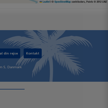
Leaflet
|
©
OpenStreetMap
contributors, Points © 2012 LINZ
al din rejse
Kontakt
vn S, Danmark