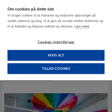
Har du brug for hjælp? Ring til os på
70603603
Om cookies på dette site
Vi bruger cookies til at indsamle og analysere oplysninger på
stedet ydeevne og brug, til at give de sociale medier funktioner og
til at forbedre og tilpasse indhold og reklamer.
Læs mere
Cookies-indstillinger
AFVIS ALT
USA
Colorado City
Clarion Inn Pueblo Area 3***
TILLAD COOKIES
Clarion Inn Pueblo Area
4001 North Elizabeth Street 81008
ID 65194