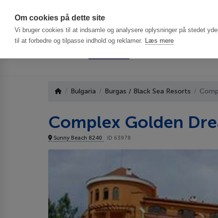
Har du brug f
Om cookies på dette site
Vi bruger cookies til at indsamle og analysere oplysninger på stedet ydee
til at forbedre og tilpasse indhold og reklamer.
Læs mere
Bulgaria
Burgas / Black Sea Resorts
Comp
Complex Golden Dr
Sunny Beach 8240
ID 63978