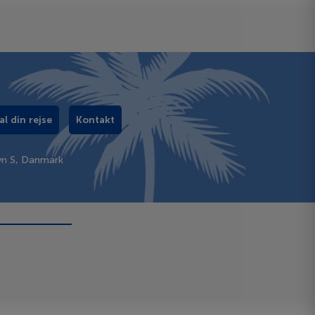
al din rejse
Kontakt
vn S, Danmark