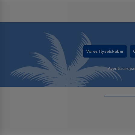
Vores flyselskaber
Aventurarejs