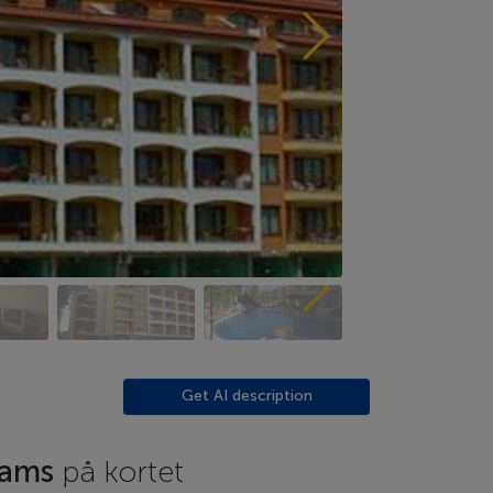
Get AI description
eams
på kortet