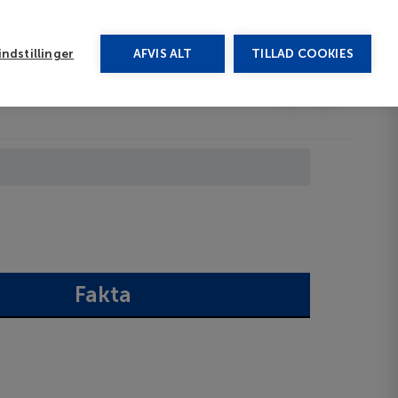
rug vores chat
ndstillinger
AFVIS ALT
TILLAD COOKIES
Toggle submenu
Afbudsrejser
DA
Fakta