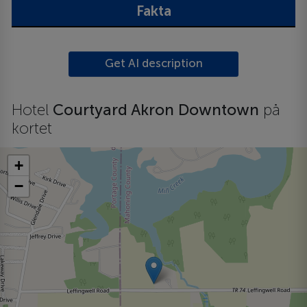
Fakta
Get AI description
Hotel
Courtyard Akron Downtown
på
kortet
+
−