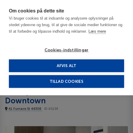
Har du brug for hjælp? Ring til os på
70603603
Om cookies på dette site
Vi bruger cookies til at indsamle og analysere oplysninger på
stedet ydeevne og brug, til at give de sociale medier funktioner og
til at forbedre og tilpasse indhold og reklamer.
Læs mere
Cookies-indstillinger
AFVIS ALT
USA
Akron - OH
Courtyard Akron Downtown 3***
TILLAD COOKIES
Courtyard Akron
Downtown
41 Furnace St 44308
ID 65159