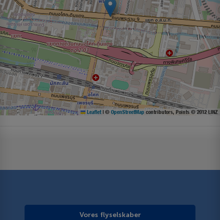
Leaflet
|
©
OpenStreetMap
contributors, Points © 2012 LINZ
Vores flyselskaber