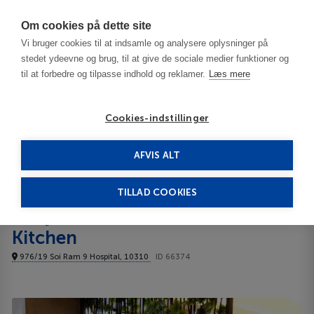
Har du brug for hjælp? Ring til os på
70603603
Om cookies på dette site
Vi bruger cookies til at indsamle og analysere oplysninger på
stedet ydeevne og brug, til at give de sociale medier funktioner og
til at forbedre og tilpasse indhold og reklamer.
Læs mere
Cookies-indstillinger
AFVIS ALT
Thailand
Bangkok
Cozy At 9 Hotel And Kitchen 3***
TILLAD COOKIES
Cozy At 9 Hotel And
Kitchen
976/19 Soi Ram 9 Hospital, 10310
ID 66374